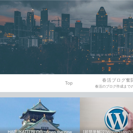
春活ブログ奮
Top
HARUKATU BLOG ~open the new
[超簡単解説]WordPres