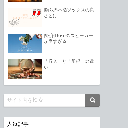
[解決]5本指ソックスの良
さとは
[紹介]Boseのスピーカー
が良すぎる
「収入」と「所得」の違
い
人気記事