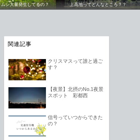
メムシ大量発生してるの？
上高地ってどんなところ？？
関連記事
クリスマスって誰と過ご
す？
【夜景】北摂のNo.1夜景
スポット 彩都西
信号っていつからできた
の？