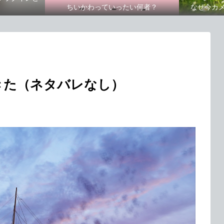
ちいかわっていったい何者？
なぜ今カ
きた（ネタバレなし）