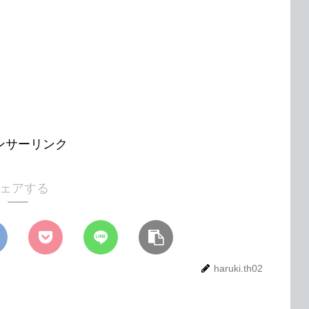
ンサーリンク
ェアする
haruki.th02