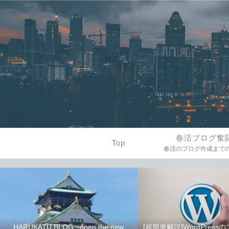
春活ブログ奮
Top
HARUKATU BLOG ~open the new
[超簡単解説]WordPres