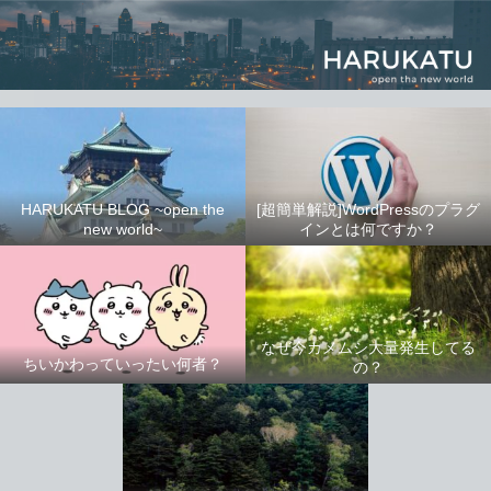
HARUKATU BLOG ~open the
[超簡単解説]WordPressのプラグ
new world~
インとは何ですか？
なぜ今カメムシ大量発生してる
ちいかわっていったい何者？
の？