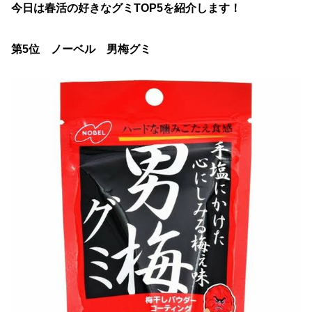
今日は春活の好きなグミ
TOP5
を紹介します！
第
5
位 ノーベル 男梅グミ