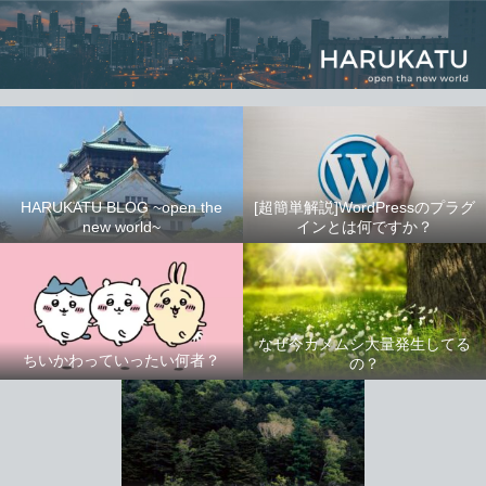
HARUKATU BLOG ~open the
[超簡単解説]WordPressのプラグ
new world~
インとは何ですか？
なぜ今カメムシ大量発生してる
ちいかわっていったい何者？
の？